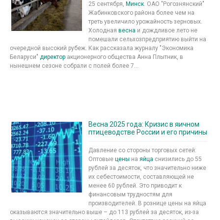
25 сентября,
Минск
. ОАО "Рогознянский"
Жабинковского района более чем на
треть увеличило урожайность зерновых.
Холодная
весна
и дождливое лето не
помешали сельхозпредприятию выйти на
очередной высокий рубеж. Как рассказала журналу "Экономика
Беларуси"
директор
акционерного общества Анна Плытник, в
нынешнем сезоне собрали с полей более 7...
Весна 2025 года: Кризис в яичном
птицеводстве России и его причины
Давление со стороны торговых сетей:
Оптовые
цены
на
яйца
снизились до 55
рублей за десяток, что значительно ниже
их себестоимости, составляющей не
менее 60 рублей. Это приводит к
финансовым трудностям для
производителей. В рознице цены на яйца
оказываются значительно выше – до 113 рублей за десяток, из-за