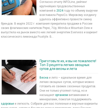
Согласно отчету INFOLine, рейтинг
крупнейших продовольственных
компаний в
2024
году по объему выручки
возглавила PepsiCo. Мировому холдингу
удалось эффективно провести смену
брендов. В марте 2022 г. компания прекратила продажи в России
своих флагманских напитков Pepsi, 7Up, Mirinda и Mountain Dew и
выпустила на рынок вместо них легкий энергетик Evervess и вариант
классического лимонада Frustyle. Б...
Приготовьте их, и вы не пожалеете!
Топ-3 рецепта легких овощных
супов для весны и лета
Весна
и лето – идеальное время для
легких овощных супов, которые можно
готовить из свежих сезонных продуктов.
Они не только утоляют голод, но и
насыщают
организм
витаминами и
минералами, помогая поддерживать
здоровье
и легкость. Собрали для вас полезные и вкусные варианты
таких супов, которые без труда можно приготовить дома.Почему