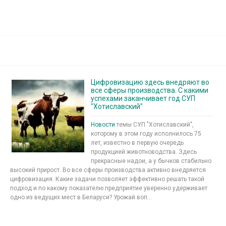
Цифровизацию здесь внедряют во
все сферы производства. С какими
успехами заканчивает год СУП
"Хотиславский"
Новости
темы СУП "Хотиславский",
которому в этом году исполнилось 75
лет, известно в первую очередь
продукцией животноводства. Здесь
прекрасные надои, а у бычков стабильно
высокий прирост. Во все сферы производства активно внедряется
цифровизация. Какие задачи позволяет эффективно решать такой
подход и по какому показателю предприятие уверенно удерживает
одно из ведущих мест в Беларуси? Урожай воп...