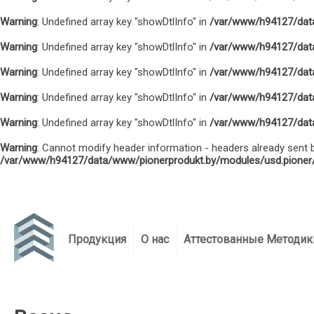
Warning
: Undefined array key "showDtlInfo" in
/var/www/h94127/dat
Warning
: Undefined array key "showDtlInfo" in
/var/www/h94127/dat
Warning
: Undefined array key "showDtlInfo" in
/var/www/h94127/dat
Warning
: Undefined array key "showDtlInfo" in
/var/www/h94127/dat
Warning
: Undefined array key "showDtlInfo" in
/var/www/h94127/dat
Warning
: Cannot modify header information - headers already sen
/var/www/h94127/data/www/pionerprodukt.by/modules/usd.pioner/
info@pionerprodukt.by
+375 17 322-22-25
+
Тел-факс:
Продукция
О нас
Аттестованные Методик