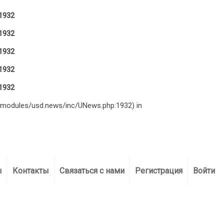
1932
1932
1932
1932
1932
y/modules/usd.news/inc/UNews.php:1932) in
)
+375 29 266 50 50 (МТС)
RU
EN
ы
Контакты
Связаться с нами
Регистрация
Войти