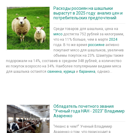
Расходы россиян на шашлыки
вырастут в 2025 году: анализ цен и
потребительских предпочтений
Среди товаров для шашлыка, цена на
мясо
достигла 752 рублей за килограмм,
что на 11% больше, чем в марте
2024
года. В то же время
россияне
активно
покупают мясо для шашлыков, увеличив
объемы покупок на 23%. Шампуры также
подорожали на 14%, составив в среднем 348 рублей, а количество
их покупок возросло на 34%. Наиболее популярными видами мяса
для шашлыка остаются
свинина
,
курица
и
баранина
, однако...
Обладатель почетного звания
"Ученый года НАН - 2023" Владимир
Азаренко
"Нюанс в чем?" Ученый Владимир
Азаренко о том, что происходит в