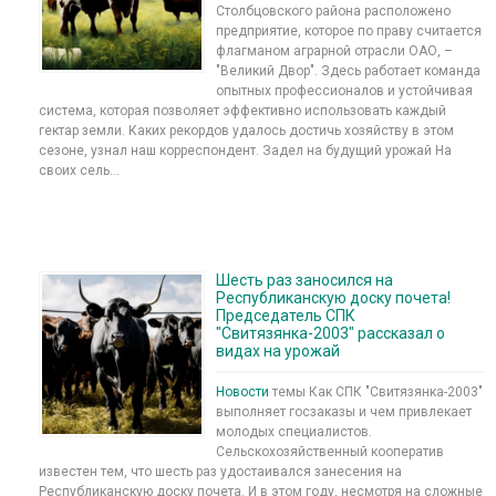
Столбцовского района расположено
предприятие, которое по праву считается
флагманом аграрной отрасли ОАО, –
"Великий Двор". Здесь работает команда
опытных профессионалов и устойчивая
система, которая позволяет эффективно использовать каждый
гектар земли. Каких рекордов удалось достичь хозяйству в этом
сезоне, узнал наш корреспондент. Задел на будущий урожай На
своих сель...
Шесть раз заносился на
Республиканскую доску почета!
Председатель СПК
"Свитязянка-2003" рассказал о
видах на урожай
Новости
темы Как СПК "Свитязянка-2003"
выполняет госзаказы и чем привлекает
молодых специалистов.
Сельскохозяйственный кооператив
известен тем, что шесть раз удостаивался занесения на
Республиканскую доску почета. И в этом году, несмотря на сложные