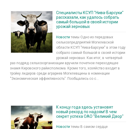
Специалисты КСУП "Нива-Барсуки"
рассказали, как удалось собрать
самый большой в своей истории
урожай зерновых
Новости
темы Одно из передовых
сельхозпредприятий Могилевской
области КСУП "Нива-Барсуки" в этом году
собрало самый большой в своей истории
урожай зерновых. Как итог, в четвертый
раз подряд сельхозорганизации вручили почетное переходящее
знамя Кировского райисполкома. Кроме того, хозяйство входит в
тройку лидеров среди аграриев Могилевщины в номинации
"Экономическая эффективность". Пообщались со с...
К концу года здесь установят
новый рекорд по надоям! В чем
секрет успеха ОАО "Великий Двор"
Новости
темы В самом сердце