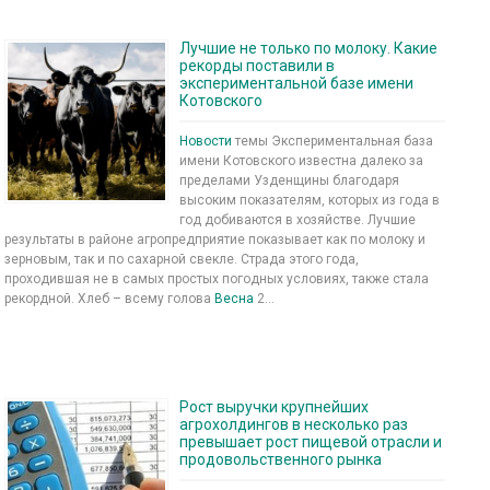
Лучшие не только по молоку. Какие
рекорды поставили в
экспериментальной базе имени
Котовского
Новости
темы Экспериментальная база
имени Котовского известна далеко за
пределами Узденщины благодаря
высоким показателям, которых из года в
год добиваются в хозяйстве. Лучшие
результаты в районе агропредприятие показывает как по молоку и
зерновым, так и по сахарной свекле. Страда этого года,
проходившая не в самых простых погодных условиях, также стала
рекордной. Хлеб – всему голова
Весна
2...
Рост выручки крупнейших
агрохолдингов в несколько раз
превышает рост пищевой отрасли и
продовольственного рынка