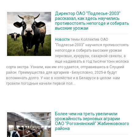
Директор ОАО "Подлесье-2003"
рассказал, как здесь научились
противостоять непогоде и собирать
высокие урожаи
Новости
темы Коллектив ОАО
"Подлесье-2003" научился противостоять
непогоде и собирать высокие урожаи
зерновых, кукурузы, сахарной свеклы, а
еще надаивать в год тысячи тонн молока
сорта экстра. Узнали, как им это удается, отправившись в Слуцкий
район. Преимущества для аргариев - Безусловно, 2025-й будут
вспоминать долго. У нас в хозяйстве и в Беларуси в целом: нам
грозили погодные качели первой пол...
Более чем на треть увеличили
урожайность зерновых аграрии
ОАО "Рогознянский" Жабинковского
района