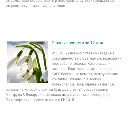
высоких наценок со стороны ритейлеров. Отсутствие реакций со
стороны регуляторов: Федеральная...
Главные новости за 12 мая
ВЧЕРА Лукашенко о главной задаче в
сотрудничестве с Вьетнамом. технологии
переработки молока. Какие задачи
вошли в . Благодаря чему, пояснили в
ЕАБР.Ресурсные центры, межвузовские
контакты. Новинки с высоким
потенциалом. Посмотрели, какие "Это
основа, на которой строится будущее страны". , рассказали в
Минтруда.В Беларуси стартовала
акция
участники экспедиции
"Непокоренные". презентовали в БИСИ. Л...