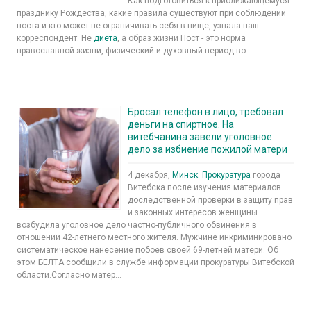
Как подготовиться к приближающемуся
празднику Рождества, какие правила существуют при соблюдении
поста и кто может не ограничивать себя в пище, узнала наш
корреспондент. Не
диета
, а образ жизни Пост - это норма
православной жизни, физический и духовный период во...
Бросал телефон в лицо, требовал
деньги на спиртное. На
витебчанина завели уголовное
дело за избиение пожилой матери
4 декабря,
Минск
.
Прокуратура
города
Витебска после изучения материалов
доследственной проверки в защиту прав
и законных интересов женщины
возбудила уголовное дело частно-публичного обвинения в
отношении 42-летнего местного жителя. Мужчине инкриминировано
систематическое нанесение побоев своей 69-летней матери. Об
этом БЕЛТА сообщили в службе информации прокуратуры Витебской
области.Согласно матер...