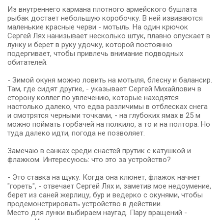
Из внутреннего кармана плотного армейского бушлата
рыбак достает небольшую коробочку. В ней извиваются
маленькие красные черви - мотыль. На один крючок
Сергей Лях нанизывает несколько штук, плавно опускает в
лунку и берет в руку удочку, которой постоянно
подергивает, чтобы привлечь внимание подводных
обитателей.
- Зимой окуня можно ловить на мотыля, блесну и балансир.
Там, где сидят другие, - указывает Сергей Михайлович в
сторону коллег по увлечению, которые находятся
настолько далеко, что едва различимы в отблесках снега
и смотрятся черными точками, - на глубоких ямах в 25 м
можно поймать горбачей на полкило, а то и на полтора. Но
туда далеко идти, погода не позволяет.
Замечаю в санках среди снастей прутик с катушкой и
флажком. Интересуюсь: что это за устройство?
- Это ставка на щуку. Когда она клюнет, флажок начнет
"гореть", - отвечает Сергей Лях и, заметив мое недоумение,
берет из саней жерлицу, бур и ведерко с окунями, чтобы
продемонстрировать устройство в действии.
Место для лунки выбираем наугад. Пару вращений -