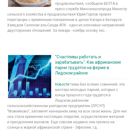
продовольствия, сообщили БЕЛТА в
пресс-службе Минсельхозпрода.Министр
сельского хозяйства и продовольствия Юрий Горлов провел
переговоры с временным поверенным в делах Катара в Беларуси
Хамудом Салехом аль-Саади.АПК - одно из ключевых направлений
двусторонних отношений. За январь - ноябрь основу экс...
"Счастливы работать и
зарабатывать". Как африканские
парни трудятся на ферме в
Лидском районе
Новости
темы Без всяких сомнений, эти
шестеро молодых парней, которые с
конца прошлого года трудятся в
Лидском районном
сельскохозяйственном унитарном предприятии (ЛРСУП)
"Можейково", запомнят нынешнюю зиму на всю свою жизнь. Для них
она стала временем настоящих открытий, осуществления желаний
и преодоления вызовов. Еще совсем недавно они грелись на
солнце в жаркой африканской стране - Эфиопии, гд...