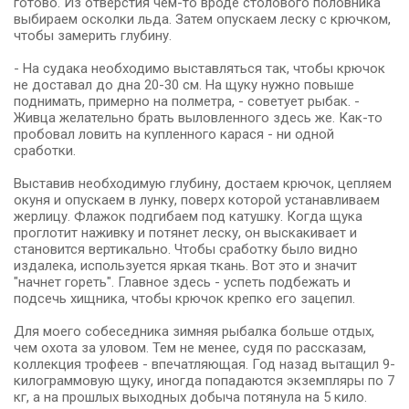
готово. Из отверстия чем-то вроде столового половника
выбираем осколки льда. Затем опускаем леску с крючком,
чтобы замерить глубину.
- На судака необходимо выставляться так, чтобы крючок
не доставал до дна 20-30 см. На щуку нужно повыше
поднимать, примерно на полметра, - советует рыбак. -
Живца желательно брать выловленного здесь же. Как-то
пробовал ловить на купленного карася - ни одной
сработки.
Выставив необходимую глубину, достаем крючок, цепляем
окуня и опускаем в лунку, поверх которой устанавливаем
жерлицу. Флажок подгибаем под катушку. Когда щука
проглотит наживку и потянет леску, он выскакивает и
становится вертикально. Чтобы сработку было видно
издалека, используется яркая ткань. Вот это и значит
"начнет гореть". Главное здесь - успеть подбежать и
подсечь хищника, чтобы крючок крепко его зацепил.
Для моего собеседника зимняя рыбалка больше отдых,
чем охота за уловом. Тем не менее, судя по рассказам,
коллекция трофеев - впечатляющая. Год назад вытащил 9-
килограммовую щуку, иногда попадаются экземпляры по 7
кг, а на прошлых выходных добыча потянула на 5 кило.