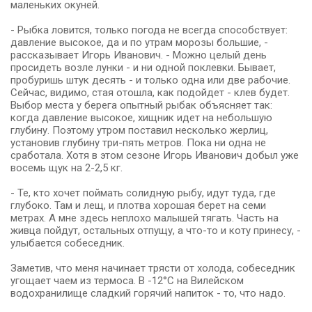
маленьких окуней.
- Рыбка ловится, только погода не всегда способствует:
давление высокое, да и по утрам морозы большие, -
рассказывает Игорь Иванович. - Можно целый день
просидеть возле лунки - и ни одной поклевки. Бывает,
пробуришь штук десять - и только одна или две рабочие.
Сейчас, видимо, стая отошла, как подойдет - клев будет.
Выбор места у берега опытный рыбак объясняет так:
когда давление высокое, хищник идет на небольшую
глубину. Поэтому утром поставил несколько жерлиц,
установив глубину три-пять метров. Пока ни одна не
сработала. Хотя в этом сезоне Игорь Иванович добыл уже
восемь щук на 2-2,5 кг.
- Те, кто хочет поймать солидную рыбу, идут туда, где
глубоко. Там и лещ, и плотва хорошая берет на семи
метрах. А мне здесь неплохо малышей тягать. Часть на
живца пойдут, остальных отпущу, а что-то и коту принесу, -
улыбается собеседник.
Заметив, что меня начинает трясти от холода, собеседник
угощает чаем из термоса. В -12°С на Вилейском
водохранилище сладкий горячий напиток - то, что надо.