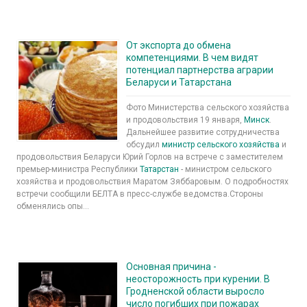
От экспорта до обмена
компетенциями. В чем видят
потенциал партнерства аграрии
Беларуси и Татарстана
Фото Министерства сельского хозяйства
и продовольствия 19 января,
Минск
.
Дальнейшее развитие сотрудничества
обсудил
министр сельского хозяйства
и
продовольствия Беларуси Юрий Горлов на встрече с заместителем
премьер-министра Республики
Татарстан
- министром сельского
хозяйства и продовольствия Маратом Зяббаровым. О подробностях
встречи сообщили БЕЛТА в пресс-службе ведомства.Стороны
обменялись опы...
Основная причина -
неосторожность при курении. В
Гродненской области выросло
число погибших при пожарах