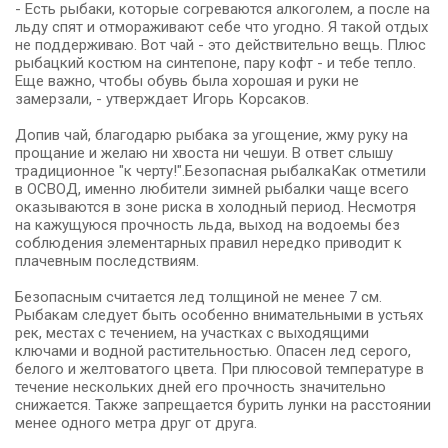
- Есть рыбаки, которые согреваются алкоголем, а после на
льду спят и отмораживают себе что угодно. Я такой отдых
не поддерживаю. Вот чай - это действительно вещь. Плюс
рыбацкий костюм на синтепоне, пару кофт - и тебе тепло.
Еще важно, чтобы обувь была хорошая и руки не
замерзали, - утверждает Игорь Корсаков.
Допив чай, благодарю рыбака за угощение, жму руку на
прощание и желаю ни хвоста ни чешуи. В ответ слышу
традиционное "к черту!".Безопасная рыбалкаКак отметили
в ОСВОД, именно любители зимней рыбалки чаще всего
оказываются в зоне риска в холодный период. Несмотря
на кажущуюся прочность льда, выход на водоемы без
соблюдения элементарных правил нередко приводит к
плачевным последствиям.
Безопасным считается лед толщиной не менее 7 см.
Рыбакам следует быть особенно внимательными в устьях
рек, местах с течением, на участках с выходящими
ключами и водной растительностью. Опасен лед серого,
белого и желтоватого цвета. При плюсовой температуре в
течение нескольких дней его прочность значительно
снижается. Также запрещается бурить лунки на расстоянии
менее одного метра друг от друга.