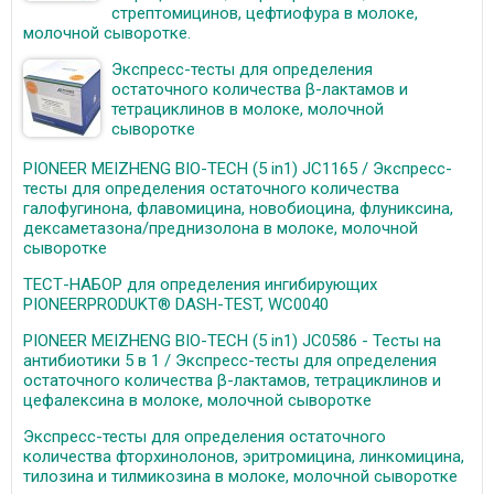
стрептомицинов, цефтиофура в молоке,
молочной сыворотке.
Экспресс-тесты для определения
остаточного количества β-лактамов и
тетрациклинов в молоке, молочной
сыворотке
PIONEER MEIZHENG BIO-TECH (5 in1) JC1165 / Экспресс-
тесты для определения остаточного количества
галофугинона, флавомицина, новобиоцина, флуниксина,
дексаметазона/преднизолона в молоке, молочной
сыворотке
ТЕСТ-НАБОР для определения ингибирующих
PIONEERPRODUKT® DASH-TEST, WC0040
PIONEER MEIZHENG BIO-TECH (5 in1) JC0586 - Тесты на
антибиотики 5 в 1 / Экспресс-тесты для определения
остаточного количества β-лактамов, тетрациклинов и
цефалексина в молоке, молочной сыворотке
Экспресс-тесты для определения остаточного
количества фторхинолонов, эритромицина, линкомицина,
тилозина и тилмикозина в молоке, молочной сыворотке