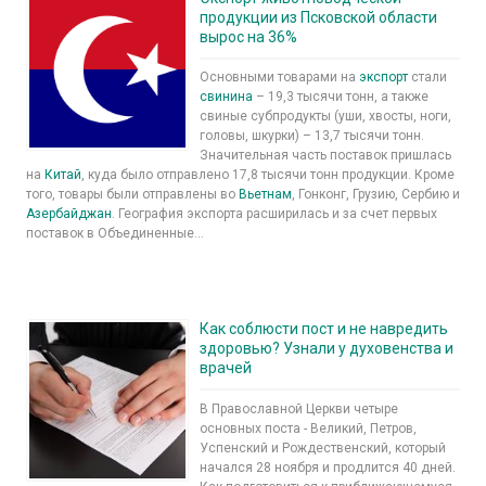
продукции из Псковской области
вырос на 36%
Основными товарами на
экспорт
стали
свинина
– 19,3 тысячи тонн, а также
свиные субпродукты (уши, хвосты, ноги,
головы, шкурки) – 13,7 тысячи тонн.
Значительная часть поставок пришлась
на
Китай
, куда было отправлено 17,8 тысячи тонн продукции. Кроме
того, товары были отправлены во
Вьетнам
, Гонконг, Грузию, Сербию и
Азербайджан
. География экспорта расширилась и за счет первых
поставок в Объединенные...
Как соблюсти пост и не навредить
здоровью? Узнали у духовенства и
врачей
В Православной Церкви четыре
основных поста - Великий, Петров,
Успенский и Рождественский, который
начался 28 ноября и продлится 40 дней.