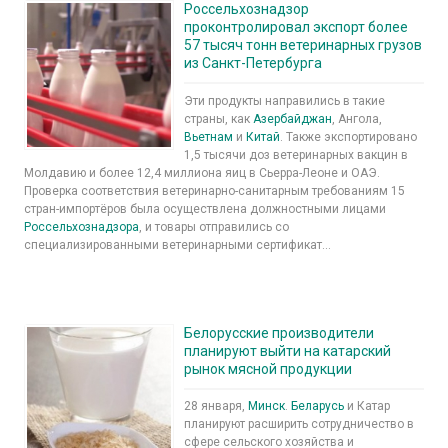
Россельхознадзор
проконтролировал экспорт более
57 тысяч тонн ветеринарных грузов
из Санкт-Петербурга
Эти продукты направились в такие
страны, как
Азербайджан
, Ангола,
Вьетнам
и
Китай
. Также экспортировано
1,5 тысячи доз ветеринарных вакцин в
Молдавию и более 12,4 миллиона яиц в Сьерра-Леоне и ОАЭ.
Проверка соответствия ветеринарно-санитарным требованиям 15
стран-импортёров была осуществлена должностными лицами
Россельхознадзора
, и товары отправились со
специализированными ветеринарными сертификат...
Белорусские производители
планируют выйти на катарский
рынок мясной продукции
28 января,
Минск
.
Беларусь
и Катар
планируют расширить сотрудничество в
сфере сельского хозяйства и