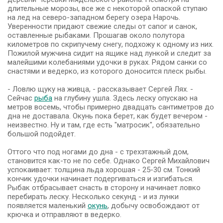
длительные морозы, все же с некоторой опаской ступаю
на лед на северо-западном берегу озера Нарочь.
Уверенности придают свежие следы от сапог и санок,
оставленные рыбаками. Прошагав около полутора
километров по скрипучему снегу, подхожу к одному из них.
Пожилой мужчина сидит на ящике над лункой и следит за
малейшими колебаниями удочки в руках. Рядом санки со
снастями и ведерко, из которого доносится плеск рыбы.
- Ловлю щуку на живца, - рассказывает Сергей Лях. -
Сейчас
рыба
на глубину ушла. Здесь леску опускаю на
метров восемь, чтобы примерно двадцать сантиметров до
дна не доставала. Окунь пока берет, как будет вечером -
неизвестно. Ну и там, где есть "матросик", обязательно
большой подойдет.
Оттого что под ногами до дна - с трехэтажный дом,
становится как-то не по себе. Однако Сергей Михайлович
успокаивает: толщина льда хорошая - 25-30 см. Тонкий
кончик удочки начинает подергиваться и изгибаться.
Рыбак отбрасывает снасть в сторону и начинает ловко
перебирать леску. Несколько секунд - и из лунки
появляется маленький
окунь
, добычу освобождают от
крючка и отправляют в ведерко.