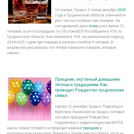
16 января, Гродно. С конца декабря
2025
года в Гродненской области отмечается
рост числа погибших при пожарах. На
сегодняшний день
огонь
унес жизни 12
человек, всего пострадали 14. Об этом БЕЛТА сообщили в УСК по
Гродненской области. Как отметили в УСК, за аналогичный период
2024-2025 годов при пожарах в регионе погибли 9 человек. В
ведомстве рассказали, что пятеро накануне пожаров, которые
законч...
Праздник, окутанный домашним
теплом и традициями. Как
проводит Рождество гродненская
семья
героев 25 декабря, Гродно. Ромуальд и
Кристина Заневские из Гродно, которые
сегодня празднуют Рождество,
поделились с корреспондентом БЕЛТА,
как их семья готовится и проводит важный
праздник
в
католическом календаре. Ромуальд Заневский рассказал, что в их