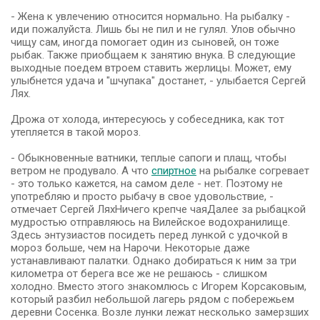
- Жена к увлечению относится нормально. На рыбалку -
иди пожалуйста. Лишь бы не пил и не гулял. Улов обычно
чищу сам, иногда помогает один из сыновей, он тоже
рыбак. Также приобщаем к занятию внука. В следующие
выходные поедем втроем ставить жерлицы. Может, ему
улыбнется удача и "шчупака" достанет, - улыбается Сергей
Лях.
Дрожа от холода, интересуюсь у собеседника, как тот
утепляется в такой мороз.
- Обыкновенные ватники, теплые сапоги и плащ, чтобы
ветром не продувало. А что
спиртное
на рыбалке согревает
- это только кажется, на самом деле - нет. Поэтому не
употребляю и просто рыбачу в свое удовольствие, -
отмечает Сергей ЛяхНичего крепче чаяДалее за рыбацкой
мудростью отправляюсь на Вилейское водохранилище.
Здесь энтузиастов посидеть перед лункой с удочкой в
мороз больше, чем на Нарочи. Некоторые даже
устанавливают палатки. Однако добираться к ним за три
километра от берега все же не решаюсь - слишком
холодно. Вместо этого знакомлюсь с Игорем Корсаковым,
который разбил небольшой лагерь рядом с побережьем
деревни Сосенка. Возле лунки лежат несколько замерзших