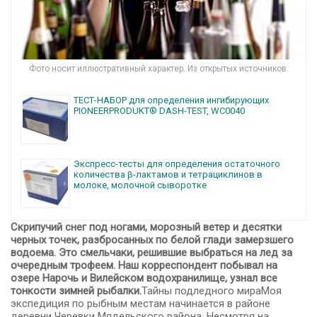
Фото носит иллюстративный характер. Из открытых источников.
ТЕСТ-НАБОР для определения ингибирующих
PIONEERPRODUKT® DASH-TEST, WC0040
Экспресс-тесты для определения остаточного
количества β-лактамов и тетрациклинов в
молоке, молочной сыворотке
Скрипучий снег под ногами, морозный ветер и десятки
черных точек, разбросанных по белой глади замерзшего
водоема. Это смельчаки, решившие выбраться на лед за
очередным трофеем. Наш корреспондент побывал на
озере Нарочь и Вилейском водохранилище, узнал все
тонкости зимней рыбалки.
Тайны подледного мираМоя
экспедиция по рыбным местам начинается в районе
деревни Черевки Мядельского района. Несмотря на