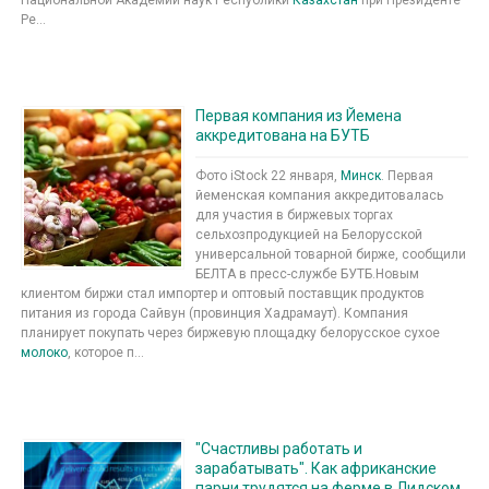
Ре...
Первая компания из Йемена
аккредитована на БУТБ
Фото iStock 22 января,
Минск
. Первая
йеменская компания аккредитовалась
для участия в биржевых торгах
сельхозпродукцией на Белорусской
универсальной товарной бирже, сообщили
БЕЛТА в пресс-службе БУТБ.Новым
клиентом биржи стал импортер и оптовый поставщик продуктов
питания из города Сайвун (провинция Хадрамаут). Компания
планирует покупать через биржевую площадку белорусское сухое
молоко
, которое п...
"Счастливы работать и
зарабатывать". Как африканские
парни трудятся на ферме в Лидском