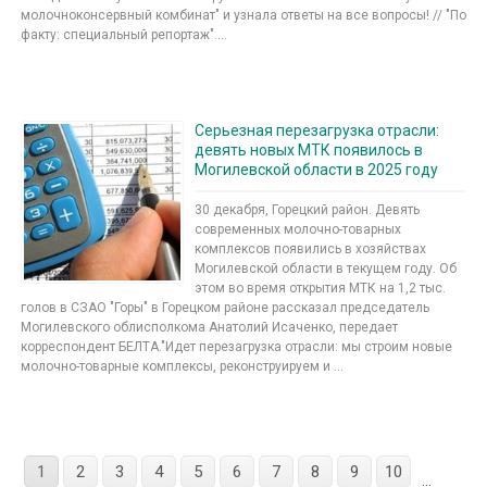
молочноконсервный комбинат" и узнала ответы на все вопросы! // "По
факту: специальный репортаж"....
Серьезная перезагрузка отрасли:
девять новых МТК появилось в
Могилевской области в 2025 году
30 декабря, Горецкий район. Девять
современных молочно-товарных
комплексов появились в хозяйствах
Могилевской области в текущем году. Об
этом во время открытия МТК на 1,2 тыс.
голов в СЗАО "Горы" в Горецком районе рассказал председатель
Могилевского облисполкома Анатолий Исаченко, передает
корреспондент БЕЛТА."Идет перезагрузка отрасли: мы строим новые
молочно-товарные комплексы, реконструируем и ...
1
2
3
4
5
6
7
8
9
10
...