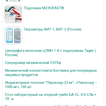
Подложки MICROFAST®
Гигрометры ВИТ-1, ВИТ-2 (Россия)
Центрифуга молочная ЦЛМН 1-8 с подогревом, Tagler (
Россия)
Секундомер механический СОПпр
Механический консистометр Боствика для полужидких
пищевых продуктов
Индикаторные полоски “Пероксид-25 мг”, «Пероксид –
1000 мг», 100 шт.
Стол лабораторный на опорной тумбе БА-СL-Х.Х CЛв-т
TR -а