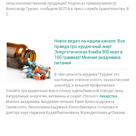
сельскохозяйственной продукции" подписал премьер-министр
Александр Турчин, сообщили БЕЛТА в пресс-службе правительства. В
2...
Новое видео на нашем канале: Вся
правда про курдючный жир!
Энергетическая бомба 900 ккал в
100 граммах! Мнение академика
питания
В чём ценность курдюка? Курдюк это
настоящее степное золото, казахстанский
шоколад, и мощная профилактика.
Узнайте про курдючный жир и пользу эдильбаевской породы овец.
Натуральный энергетик, витамины и секрет степного
лекарства
.
Мнение академика Академии питания Юрия Александровича
Синявского, бизнесмена Бауржана Кенесбековича Оспанова и
доктора наук Наржана Кудайбергеновича Жумадиллаева ✔️Оказыв...