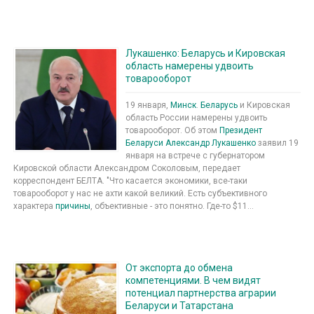
Лукашенко: Беларусь и Кировская
область намерены удвоить
товарооборот
19 января,
Минск
.
Беларусь
и Кировская
область России намерены удвоить
товарооборот. Об этом
Президент
Беларуси
Александр Лукашенко
заявил 19
января на встрече с губернатором
Кировской области Александром Соколовым, передает
корреспондент БЕЛТА. "Что касается экономики, все-таки
товарооборот у нас не ахти какой великий. Есть субъективного
характера
причины
, объективные - это понятно. Где-то $11...
От экспорта до обмена
компетенциями. В чем видят
потенциал партнерства аграрии
Беларуси и Татарстана