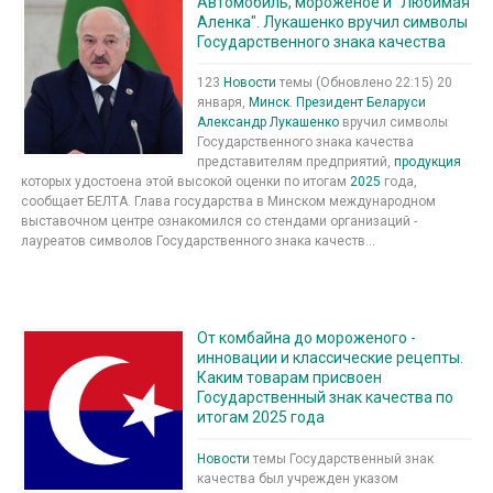
Автомобиль, мороженое и "Любимая
Аленка". Лукашенко вручил символы
Государственного знака качества
123
Новости
темы (Обновлено 22:15) 20
января,
Минск
.
Президент Беларуси
Александр Лукашенко
вручил символы
Государственного знака качества
представителям предприятий,
продукция
которых удостоена этой высокой оценки по итогам
2025
года,
сообщает БЕЛТА. Глава государства в Минском международном
выставочном центре ознакомился со стендами организаций -
лауреатов символов Государственного знака качеств...
От комбайна до мороженого -
инновации и классические рецепты.
Каким товарам присвоен
Государственный знак качества по
итогам 2025 года
Новости
темы Государственный знак
качества был учрежден указом