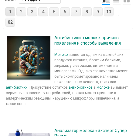
1
2
3
4
5
6
7
8
9
10
...
82
Антибиотики в молоке: причины
появления и способы выявления
Молоко
является одним из важнейших
продуктов питания, богатым белками,
жирами, углеводами, витаминами и
минералами. Однако его качество может
быть скомпрометировано наличием
нежелательных веществ, таких как
антибиотики
. Присутствие остатков
антибиотиков
в
молоке
вызывает
серьезные опасения у потребителей, так как может привести к
аллергическим реакциям, нарушению микрофлоры кишечника, а
также спос...
Анализатор молока «Эксперт Супер
Плем»