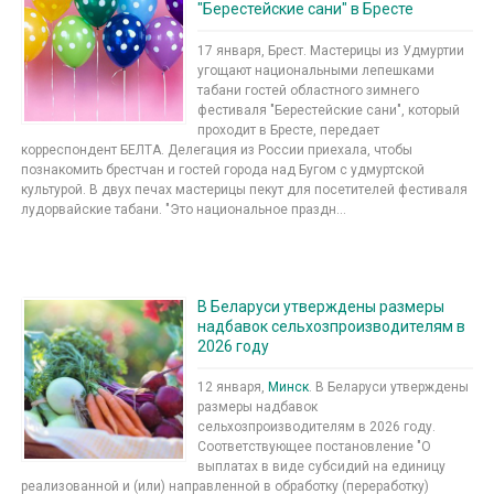
"Берестейские сани" в Бресте
17 января, Брест. Мастерицы из Удмуртии
угощают национальными лепешками
табани гостей областного зимнего
фестиваля "Берестейские сани", который
проходит в Бресте, передает
корреспондент БЕЛТА. Делегация из России приехала, чтобы
познакомить брестчан и гостей города над Бугом с удмуртской
культурой. В двух печах мастерицы пекут для посетителей фестиваля
лудорвайские табани. "Это национальное праздн...
В Беларуси утверждены размеры
надбавок сельхозпроизводителям в
2026 году
12 января,
Минск
. В Беларуси утверждены
размеры надбавок
сельхозпроизводителям в 2026 году.
Соответствующее постановление "О
выплатах в виде субсидий на единицу
реализованной и (или) направленной в обработку (переработку)