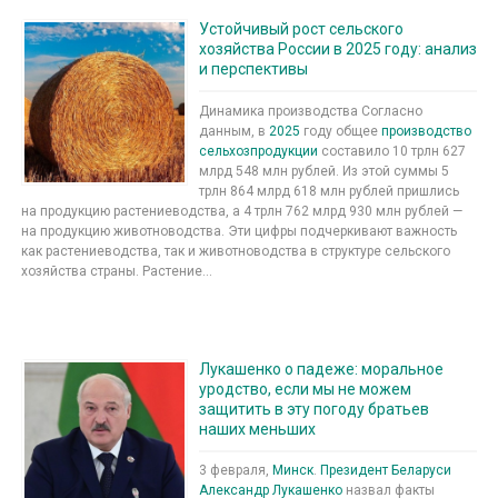
Устойчивый рост сельского
хозяйства России в 2025 году: анализ
и перспективы
Динамика производства Согласно
данным, в
2025
году общее
производство
сельхозпродукции
составило 10 трлн 627
млрд 548 млн рублей. Из этой суммы 5
трлн 864 млрд 618 млн рублей пришлись
на продукцию растениеводства, а 4 трлн 762 млрд 930 млн рублей —
на продукцию животноводства. Эти цифры подчеркивают важность
как растениеводства, так и животноводства в структуре сельского
хозяйства страны. Растение...
Лукашенко о падеже: моральное
уродство, если мы не можем
защитить в эту погоду братьев
наших меньших
3 февраля,
Минск
.
Президент Беларуси
Александр Лукашенко
назвал факты