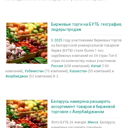
Биржевые торги на БУТБ: география,
лидеры продаж
В
2025
году участниками биржевых торгов
на Белорусской универсальной товарной
бирже (БУТБ) стали более 1 тыс.
зарубежных компаний из 34 стран.Топ-5
стран по количеству новых участников:
Россия
(658 компаний),
Китай
(100
компаний),
Узбекистан
(75 компаний),
Казахстан
(55 компаний) и
Азербайджан
(52 компании).В 2...
Беларусь намерена расширять
ассортимент товаров в биржевой
торговле с Азербайджаном
Фото БУТБ 26 января,
Минск
. Беларусь
намерена расширять товарную