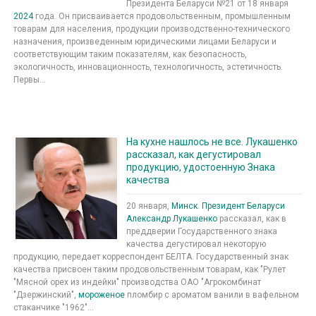
Президента Беларуси №21 от 18 января
2024
года. Он присваивается продовольственным, промышленным
товарам для населения, продукции производственно-технического
назначения, произведенным юридическими лицами Беларуси и
соответствующим таким показателям, как безопасность,
экологичность, инновационность, технологичность, эстетичность.
Первы...
На кухне нашлось не все. Лукашенко
рассказал, как дегустировал
продукцию, удостоенную Знака
качества
20 января,
Минск
.
Президент Беларуси
Александр Лукашенко
рассказал, как в
преддверии Государственного знака
качества дегустировал некоторую
продукцию, передает корреспондент БЕЛТА. Государственный знак
качества присвоен таким продовольственным товарам, как "Рулет
"Мясной орех из индейки" производства ОАО "Агрокомбинат
"Дзержинский",
мороженое
пломбир с ароматом ванили в вафельном
стаканчике "1962"...