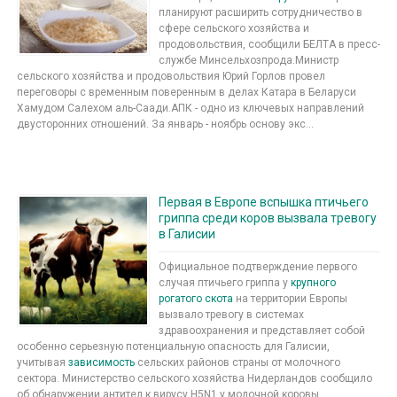
планируют расширить сотрудничество в
сфере сельского хозяйства и
продовольствия, сообщили БЕЛТА в пресс-
службе Минсельхозпрода.Министр
сельского хозяйства и продовольствия Юрий Горлов провел
переговоры с временным поверенным в делах Катара в Беларуси
Хамудом Салехом аль-Саади.АПК - одно из ключевых направлений
двусторонних отношений. За январь - ноябрь основу экс...
Первая в Европе вспышка птичьего
гриппа среди коров вызвала тревогу
в Галисии
Официальное подтверждение первого
случая птичьего гриппа у
крупного
рогатого скота
на территории Европы
вызвало тревогу в системах
здравоохранения и представляет собой
особенно серьезную потенциальную опасность для Галисии,
учитывая
зависимость
сельских районов страны от молочного
сектора. Министерство сельского хозяйства Нидерландов сообщило
об обнаружении антител к вирусу H5N1 у молочной коровы ...