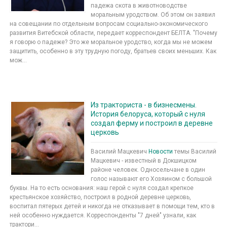
падежа скота в животноводстве
моральным уродством. Об этом он заявил
на совещании по отдельным вопросам социально-экономического
развития Витебской области, передает корреспондент БЕЛТА. "Почему
я говорю о падеже? Это же моральное уродство, когда мы не можем
защитить, особенно в эту трудную погоду, братьев своих меньших. Как
мож...
Из тракториста - в бизнесмены.
История белоруса, который с нуля
создал ферму и построил в деревне
церковь
Василий Мацкевич
Новости
темы Василий
Мацкевич - известный в Докшицком
районе человек. Односельчане в один
голос называют его Хозяином с большой
буквы. На то есть основания: наш герой с нуля создал крепкое
крестьянское хозяйство, построил в родной деревне церковь,
воспитал пятерых детей и никогда не отказывает в помощи тем, кто в
ней особенно нуждается. Корреспонденты "7 дней" узнали, как
трактори...