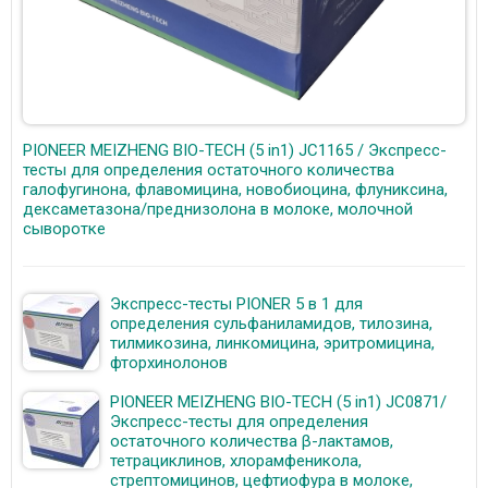
PIONEER MEIZHENG BIO-TECH (5 in1) JC1165 / Экспресс-
тесты для определения остаточного количества
галофугинона, флавомицина, новобиоцина, флуниксина,
дексаметазона/преднизолона в молоке, молочной
сыворотке
Экспресс-тесты PIONER 5 в 1 для
определения сульфаниламидов, тилозина,
тилмикозина, линкомицина, эритромицина,
фторхинолонов
PIONEER MEIZHENG BIO-TECH (5 in1) JC0871/
Экспресс-тесты для определения
остаточного количества β-лактамов,
тетрациклинов, хлорамфеникола,
стрептомицинов, цефтиофура в молоке,