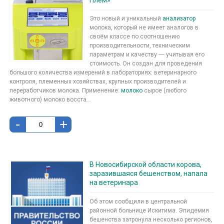
Это новый и уникальный
анализатор
молока, который не имеет аналогов в
своём классе по соотношению
производительности, техническим
параметрам и качеству ― учитывая его
стоимость. Он создан для проведения
большого количества измерений в лабораториях: ветеринарного
контроля, племенных хозяйствах, крупных производителей и
переработчиков молока. Применение:
молоко
сырое (любого
животного) молоко восста...
-
+
В Новосибирской области корова,
заразившаяся бешенством, напала
на ветеринара
Об этом сообщили в центральной
районной больнице Искитима. Эпидемия
бешенства затронула несколько регионов,