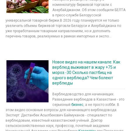
номенклатуру биржевой торговли с
Азербайджаном. Об этом сообщили БЕЛТА
в пресс-службе Белорусской
универсальной товарной биржи.В 2026 году планируется не только
увеличить объемы биржевой торговли Беларуси и Азербайджана по
уже проработанным товарным направлениям, но и дополнить
перечень товаров, реализуемых в рамках импортных и экспо...
Новое видео на нашем канале: Как
верблюд выживает в жару +75 и
мороз -30 Сколько пастбищ на
одного верблюда? Чем болеют
верблюды
Верблюдоводство для начинающих.
Разведение верблюдов в Казахстане - это
серьезный
бизнес
, а не просто хобби. В
этом видео основные вопросы для начинающего верблюдовода.
Эксперт: Дастанбек Асылбекович Баймуканов - специалист по
верблюдовым, известный казахстанский учёный. Доктор
сельскохозяйственных наук, профессор, почетный академик
Национальной Академии наук Республики
Казахстан
при Президенте