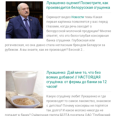
Лукашенко оценил! Посмотрите, как
производится белорусская сгущенка
Скриншот видео
Новости
темы Какая
первая картинка появляется у вас перед
глазами, когда речь заходит о
белорусской молочной продукции? Многие
ответят, что это бело-голубая консервная
банка сгущенки. Глубокская или
рогачевская, но она давно стала негласным брендом Беларуси за
рубежом. А вы знаете, как ее производят? Весной 2...
Лукашенко: Дай мне то, что без
всяких добавок! // НАСТОЯЩАЯ
сгущёнка: от фермы до банки за 12
часов!
Какую сгущёнку любит Лукашенко и где
производят то самое лакомство, знакомое
с детства? Почему консервы не портятся
так долго? И какое молоко никогда не
попадет в банку? Съёмочная группа БЕЛТА посетила ОАО "Глубокский