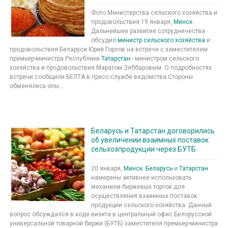
Фото Министерства сельского хозяйства и
продовольствия 19 января,
Минск
.
Дальнейшее развитие сотрудничества
обсудил
министр сельского хозяйства
и
продовольствия Беларуси Юрий Горлов на встрече с заместителем
премьер-министра Республики
Татарстан
- министром сельского
хозяйства и продовольствия Маратом Зяббаровым. О подробностях
встречи сообщили БЕЛТА в пресс-службе ведомства.Стороны
обменялись опы...
Беларусь и Татарстан договорились
об увеличении взаимных поставок
сельхозпродукции через БУТБ
20 января,
Минск
.
Беларусь
и
Татарстан
намерены активнее использовать
механизм биржевых торгов для
осуществления взаимных поставок
продукции сельского хозяйства. Данный
вопрос обсуждался в ходе визита в центральный офис Белорусской
универсальной товарной биржи (БУТБ) заместителя премьер-министра