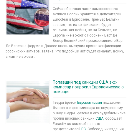
Сейчас большая часть замороженных
активов России хранится в депозитарии
Euroclear в Брюсселе. Премьер Бельгии
заявил, что их конфискация будет
означать акт войны, но ни Бельгия, ни
Европа «не воюют с Россией» Барт Де
Вевер Бельгийский премьер-министр Барт
Де Вевер на форуме в Давосе вновь выступил против конфискации
российских активов, заявив, что подобный акт будет означать войну,
а «мы не воюем ...
Попавший под санкции США экс-
комиссар попросил Еврокомиссию о
помощи
Тьерри Бретон
Еврокомиссия
поддержит
бывшего еврокомиссара по внутреннему
рынку Тьерри Бретона в его судебном иске
против визовых санкций
США
, сообщает
Euractiv со ссылкой на пять
представителей
ЕС
. Собеседник издания