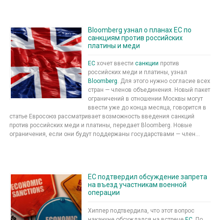
Bloomberg узнал о планах ЕС по
санкциям против российских
платины и меди
ЕС
хочет ввести
санкции
против
российских меди и платины, узнал
Bloomberg
. Для этого нужно согласие всех
стран — членов объединения. Новый пакет
ограничений в отношении Москвы могут
ввести уже до конца месяца, говорится в
статье Евросоюз рассматривает возможность введения санкций
против российских меди и платины, передает Bloomberg. Новые
ограничения, если они будут поддержаны государствами — член...
ЕС подтвердил обсуждение запрета
на въезд участникам военной
операции
Хиппер подтвердила, что этот вопрос
накануне обсуждался на встрече
ЕС
. По