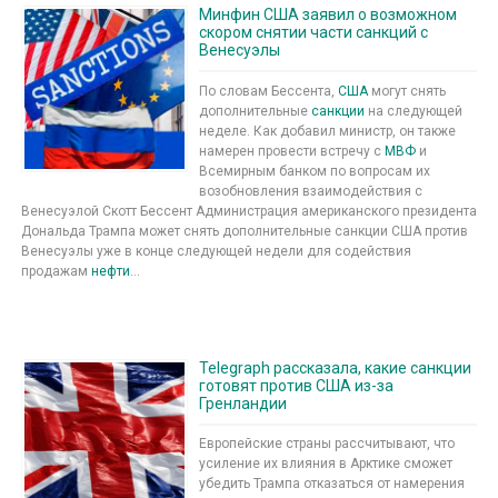
Минфин США заявил о возможном
скором снятии части санкций с
Венесуэлы
По словам Бессента,
США
могут снять
дополнительные
санкции
на следующей
неделе. Как добавил министр, он также
намерен провести встречу с
МВФ
и
Всемирным банком по вопросам их
возобновления взаимодействия с
Венесуэлой Скотт Бессент Администрация американского президента
Дональда Трампа может снять дополнительные санкции США против
Венесуэлы уже в конце следующей недели для содействия
продажам
нефти
...
Telegraph рассказала, какие санкции
готовят против США из-за
Гренландии
Европейские страны рассчитывают, что
усиление их влияния в Арктике сможет
убедить Трампа отказаться от намерения