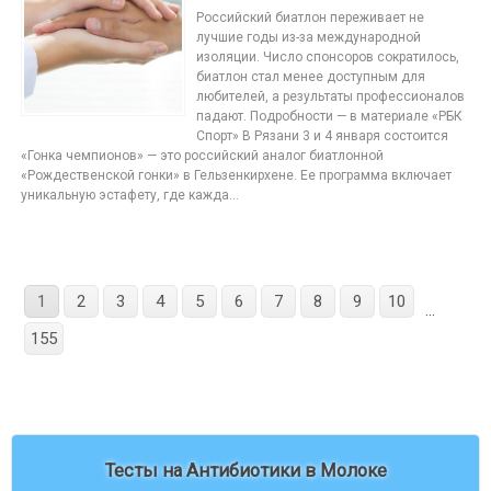
Российский биатлон переживает не
лучшие годы из-за международной
изоляции. Число спонсоров сократилось,
биатлон стал менее доступным для
любителей, а результаты профессионалов
падают. Подробности — в материале «РБК
Спорт» В Рязани 3 и 4 января состоится
«Гонка чемпионов» — это российский аналог биатлонной
«Рождественской гонки» в Гельзенкирхене. Ее программа включает
уникальную эстафету, где кажда...
1
2
3
4
5
6
7
8
9
10
...
155
Тесты на Антибиотики в Молоке