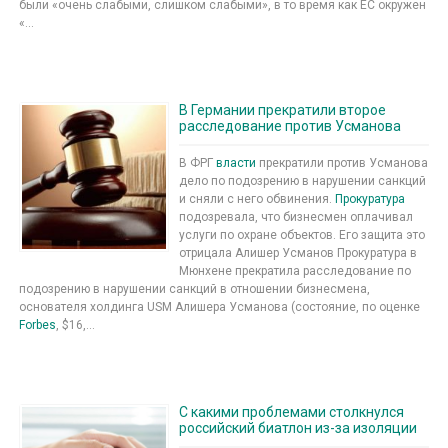
были «очень слабыми, слишком слабыми», в то время как ЕС окружен
«...
В Германии прекратили второе
расследование против Усманова
В ФРГ
власти
прекратили против Усманова
дело по подозрению в нарушении санкций
и сняли с него обвинения.
Прокуратура
подозревала, что бизнесмен оплачивал
услуги по охране объектов. Его защита это
отрицала Алишер Усманов Прокуратура в
Мюнхене прекратила расследование по
подозрению в нарушении санкций в отношении бизнесмена,
основателя холдинга USM Алишера Усманова (состояние, по оценке
Forbes
, $16,...
С какими проблемами столкнулся
российский биатлон из-за изоляции