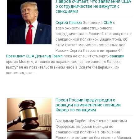
Лавров считает, что заявления США
о сотрудничестве не вяжутся с
санкциями
Сергей Лавров
Заявления
США
о
возможности инвестиционного
сотрудничества с Россией «не вяжутся» с
санкционной политикой Вашингтона, об
этом сказал министр иностранных дел
России Сергей Лавров в интервью RT.
Президент США
Дональд Трамп
пока не спешит отменять
санкции
против Москвы, а только их наращивает, ранее заявлял Лавров,
выступая на правительственном часе в Совете Федерации. Он
напомнил, как ...
Посол России предупредил о
реакции на изменение позиции
Фарер по санкциям
Владимир Барбин Изменение властями
Фарерских островов позиции по
санкционной политике в отношении
России не останется без реакции Москвы,