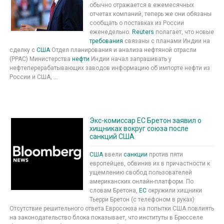
обычно отражается в ежемесячных
отчетах компаний, теперь же они обязаны
сообщать о поставках из России
еженедельно.
Reuters
полагает, что новые
требования
связаны с планами Индии на
сделку с
США
Отдел планирования и анализа нефтяной отрасли
(PPAC) Министерства
нефти
Индии начал запрашивать у
нефтеперерабатывающих заводов информацию об импорте нефти из
России и США, ...
Экс-комиссар ЕС Бретон заявил о
хищниках вокруг союза после
санкций США
США
ввели
санкции
против пяти
европейцев, обвинив их в причастности к
ущемлению свобод пользователей
американских онлайн-платформ. По
словам Бретона,
ЕС
окружили хищники
Тьерри Бретон (с телефоном в руках)
Отсутствие решительного ответа Евросоюза на попытки США повлиять
на законодательство блока показывает, что институты в Брюсселе