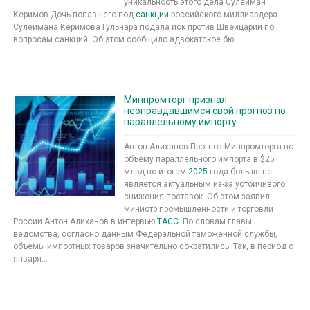
уникальность этого дела Сулейман
Керимов Дочь попавшего под
санкции
российского миллиардера
Сулеймана Керимова Гульнара подала иск против Швейцарии по
вопросам санкций. Об этом сообщило адвокатское бю...
Минпромторг признал
неоправдавшимся свой прогноз по
параллельному импорту
Антон Алиханов Прогноз Минпромторга по
объему параллельного импорта в $25
млрд по итогам
2025
года больше не
является актуальным из-за устойчивого
снижения поставок. Об этом заявил
министр промышленности и торговли
России Антон Алиханов в интервью
ТАСС
. По словам главы
ведомства, согласно данным Федеральной таможенной службы,
объемы импортных товаров значительно сократились. Так, в период с
января...