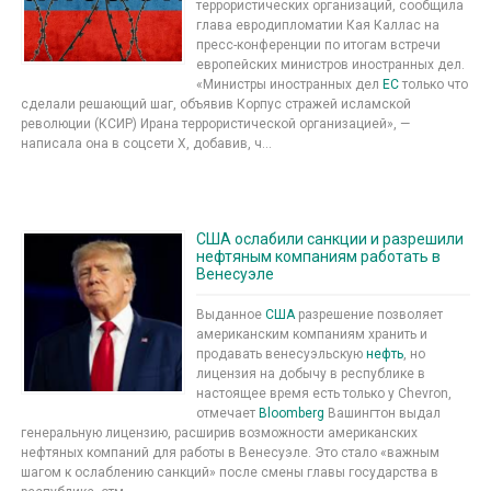
террористических организаций, сообщила
глава евродипломатии Кая Каллас на
пресс-конференции по итогам встречи
европейских министров иностранных дел.
«Министры иностранных дел
ЕС
только что
сделали решающий шаг, объявив Корпус стражей исламской
революции (КСИР) Ирана террористической организацией», —
написала она в соцсети X, добавив, ч...
США ослабили санкции и разрешили
нефтяным компаниям работать в
Венесуэле
Выданное
США
разрешение позволяет
американским компаниям хранить и
продавать венесуэльскую
нефть
, но
лицензия на добычу в республике в
настоящее время есть только у Chevron,
отмечает
Bloomberg
Вашингтон выдал
генеральную лицензию, расширив возможности американских
нефтяных компаний для работы в Венесуэле. Это стало «важным
шагом к ослаблению санкций» после смены главы государства в