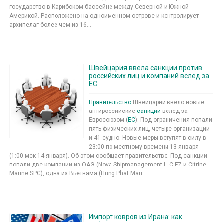
государство в Карибском бассейне между Северной и Южной
Америкой. Расположено на одноименном острове и контролирует
архипелаг более чем из 16...
Швейцария ввела санкции против
российских лиц и компаний вслед за
ЕС
Правительство
Швейцарии ввело новые
антироссийские
санкции
вслед за
Евросоюзом (
ЕС
). Под ограничения попали
пять физических лиц, четыре организации
и 41 судно. Новые меры вступят в силу в
23:00 по местному времени 13 января
(1:00 мск 14 января). Об этом сообщает правительство. Под санкции
попали две компании из ОАЭ (Nova Shipmanagement LLC-FZ и Citrine
Marine SPC), одна из Вьетнама (Hung Phat Mari...
Импорт ковров из Ирана: как