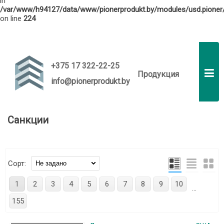
in
/var/www/h94127/data/www/pionerprodukt.by/modules/usd.pioner/
on line
224
info@pionerprodukt.by
RU
EN
+375 17 322-22-25
Продукция
info@pionerprodukt.by
Санкции
Сорт:
1
2
3
4
5
6
7
8
9
10
...
155