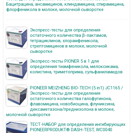
Бацитрацина, ансамицинов, клиндамицина, спирамицина,
флорфеникола в молоке, молочной сыворотке
Экспресс-тесты для определения
остаточного количества β-лактамов,
тетрациклинов, хлорамфеникола,
стрептомицинов в молоке, молочной
сыворотке
Экспресс-тесты PIONER 5 в 1 для
определения тиамфеникола, мелоксикама,
колистина, триметоприма, сульфаниламидов
PIONEER MEIZHENG BIO-TECH (5 in1) JC1165 /
Экспресс-тесты для определения
остаточного количества галофугинона,
флавомицина, новобиоцина, флуниксина,
дексаметазона/преднизолона в молоке,
молочной сыворотке
ТЕСТ-НАБОР для определения ингибирующих
PIONEERPRODUKT® DASH-TEST, WC0040