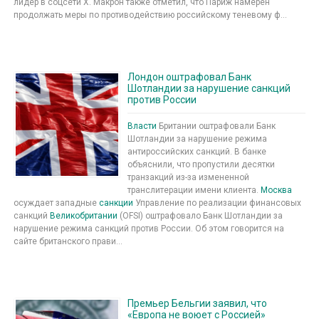
лидер в соцсети X. Макрон также отметил, что Париж намерен
продолжать меры по противодействию российскому теневому ф...
Лондон оштрафовал Банк
Шотландии за нарушение санкций
против России
Власти
Британии оштрафовали Банк
Шотландии за нарушение режима
антироссийских санкций. В банке
объяснили, что пропустили десятки
транзакций из-за измененной
транслитерации имени клиента.
Москва
осуждает западные
санкции
Управление по реализации финансовых
санкций
Великобритании
(OFSI) оштрафовало Банк Шотландии за
нарушение режима санкций против России. Об этом говорится на
сайте британского прави...
Премьер Бельгии заявил, что
«Европа не воюет с Россией»