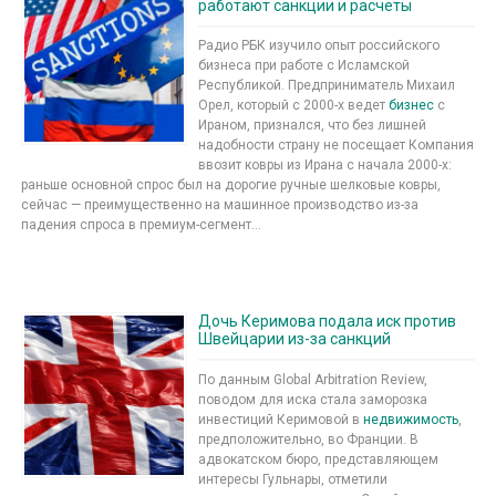
работают санкции и расчеты
Радио РБК изучило опыт российского
бизнеса при работе с Исламской
Республикой. Предприниматель Михаил
Орел, который с 2000-х ведет
бизнес
с
Ираном, признался, что без лишней
надобности страну не посещает Компания
ввозит ковры из Ирана с начала 2000-х:
раньше основной спрос был на дорогие ручные шелковые ковры,
сейчас — преимущественно на машинное производство из-за
падения спроса в премиум-сегмент...
Дочь Керимова подала иск против
Швейцарии из-за санкций
По данным Global Arbitration Review,
поводом для иска стала заморозка
инвестиций Керимовой в
недвижимость
,
предположительно, во Франции. В
адвокатском бюро, представляющем
интересы Гульнары, отметили