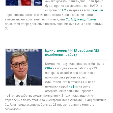
аннексировать Гренландию. Если Трамп
будет против размещения сил НАТО на
острове, то
ЕС
намерен ввести
санкции
Европейский союз готовит план по введению санкций против
американских компаний, если президент
США
Дональд Трамп
откажется от предложения по размещению сил НАТО в Гренландии.
О...
Единственный НПЗ сербской NIS
возобновит работу
Компания получила лицензию Минфина
США
на продолжение работы до 23
января. В декабре она объявила о
приостановке работы своего
единственного в стране НПЗ из-за
нехватки сырой
нефти
на фоне
американских санкций Сербская
нефтеперерабатывающая компания NIS получила лицензию
Управления по контролю за иностранными активами (OFAC) Минфина
США на продолжение работы до 23 января, заявила министр
горнодобы...