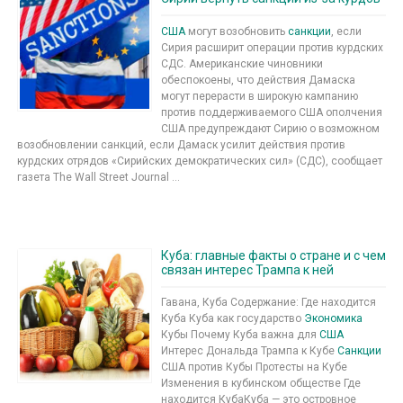
США
могут возобновить
санкции
, если
Сирия расширит операции против курдских
СДС. Американские чиновники
обеспокоены, что действия Дамаска
могут перерасти в широкую кампанию
против поддерживаемого США ополчения
США предупреждают Сирию о возможном
возобновлении санкций, если Дамаск усилит действия против
курдских отрядов «Сирийских демократических сил» (СДС), сообщает
газета The Wall Street Journal ...
Куба: главные факты о стране и с чем
связан интерес Трампа к ней
Гавана, Куба Содержание: Где находится
Куба Куба как государство
Экономика
Кубы Почему Куба важна для
США
Интерес Дональда Трампа к Кубе
Санкции
США против Кубы Протесты на Кубе
Изменения в кубинском обществе Где
находится КубаКуба — это островное