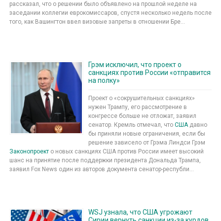
рассказал, что о решении было объявлено на прошлой неделе на
заседании коллегии еврокомиссаров, спустя несколько недель после
того, как Вашингтон ввел визовые запреты в отношении Бре...
Грэм исключил, что проект о
санкциях против России «отправится
на полку»
Проект о «сокрушительных санкциях»
нужен Трампу, его рассмотрение в
конгрессе больше не отложат, заявил
сенатор. Кремль отмечал, что
США
давно
бы приняли новые ограничения, если бы
решение зависело от Грэма Линдси Грэм
Законопроект
о новых санкциях США против России имеет высокий
шанс на принятие после поддержки президента Дональда Трампа,
заявил Fox News один из авторов документа сенатор-республи...
WSJ узнала, что США угрожают
Сирии вернуть санкции из-за курдов