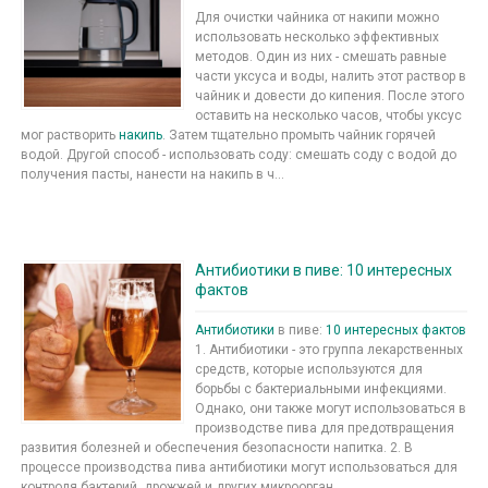
Для очистки чайника от накипи можно
использовать несколько эффективных
методов. Один из них - смешать равные
части уксуса и воды, налить этот раствор в
чайник и довести до кипения. После этого
оставить на несколько часов, чтобы уксус
мог растворить
накипь
. Затем тщательно промыть чайник горячей
водой. Другой способ - использовать соду: смешать соду с водой до
получения пасты, нанести на накипь в ч...
Антибиотики в пиве: 10 интересных
фактов
Антибиотики
в пиве:
10 интересных фактов
1. Антибиотики - это группа лекарственных
средств, которые используются для
борьбы с бактериальными инфекциями.
Однако, они также могут использоваться в
производстве пива для предотвращения
развития болезней и обеспечения безопасности напитка. 2. В
процессе производства пива антибиотики могут использоваться для
контроля бактерий, дрожжей и других микроорган...