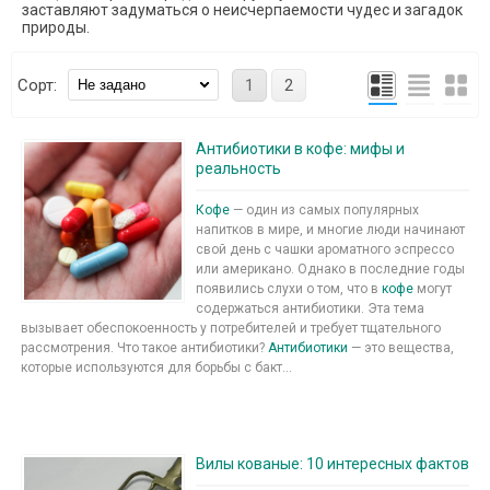
заставляют задуматься о неисчерпаемости чудес и загадок
природы.
Сорт:
1
2
Антибиотики в кофе: мифы и
реальность
Кофе
— один из самых популярных
напитков в мире, и многие люди начинают
свой день с чашки ароматного эспрессо
или американо. Однако в последние годы
появились слухи о том, что в
кофе
могут
содержаться антибиотики. Эта тема
вызывает обеспокоенность у потребителей и требует тщательного
рассмотрения. Что такое антибиотики?
Антибиотики
— это вещества,
которые используются для борьбы с бакт...
Вилы кованые: 10 интересных фактов