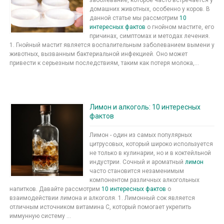
заболевание, которое часто встречается у
домашних животных, особенно у коров. В
данной статье мы рассмотрим
10
интересных фактов
о гнойном мастите, его
причинах, симптомах и методах лечения.
1. Гнойный мастит является воспалительным заболеванием вымени у
животных, вызванным бактериальной инфекцией. Оно может
привести к серьезным последствиям, таким как потеря молока,...
Лимон и алкоголь: 10 интересных
фактов
Лимон - один из самых популярных
цитрусовых, который широко используется
не только в кулинарии, но и в коктейльной
индустрии. Сочный и ароматный
лимон
часто становится незаменимым
компонентом различных алкогольных
напитков. Давайте рассмотрим
10 интересных фактов
о
взаимодействии лимона и алкоголя. 1. Лимонный сок является
отличным источником витамина C, который помогает укрепить
иммунную систему ...