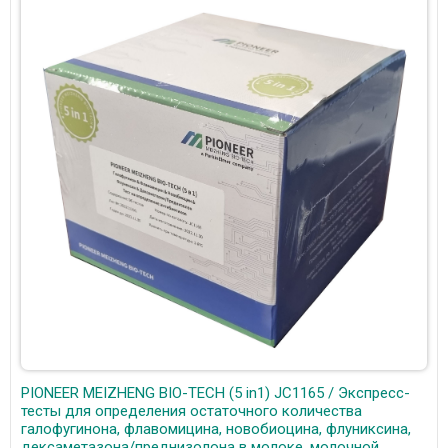
PIONEER MEIZHENG BIO-TECH (5 in1) JC1165 / Экспресс-
тесты для определения остаточного количества
галофугинона, флавомицина, новобиоцина, флуниксина,
дексаметазона/преднизолона в молоке, молочной