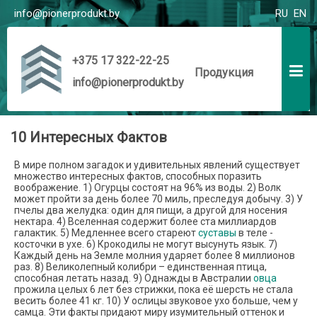
info@pionerprodukt.by
RU
EN
+375 17 322-22-25
Продукция
info@pionerprodukt.by
10 Интересных Фактов
В мире полном загадок и удивительных явлений существует
множество интересных фактов, способных поразить
воображение. 1) Огурцы состоят на 96% из воды. 2) Волк
может пройти за день более 70 миль, преследуя добычу. 3) У
пчелы два желудка: один для пищи, а другой для носения
нектара. 4) Вселенная содержит более ста миллиардов
галактик. 5) Медленнее всего стареют
суставы
в теле -
косточки в ухе. 6) Крокодилы не могут высунуть язык. 7)
Каждый день на Земле молния ударяет более 8 миллионов
раз. 8) Великолепный колибри – единственная птица,
способная летать назад. 9) Однажды в Австралии
овца
прожила целых 6 лет без стрижки, пока её шерсть не стала
весить более 41 кг. 10) У ослицы звуковое ухо больше, чем у
самца. Эти факты придают миру изумительный оттенок и