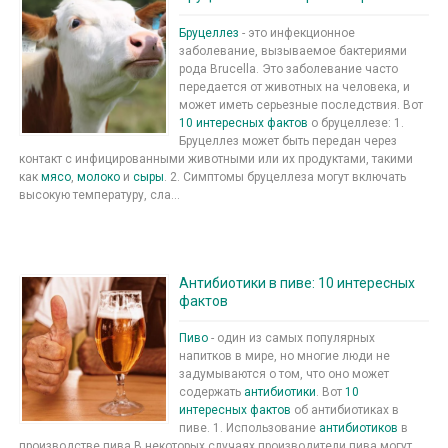
Бруцеллез
- это инфекционное
заболевание, вызываемое бактериями
рода Brucella. Это заболевание часто
передается от животных на человека, и
может иметь серьезные последствия. Вот
10 интересных фактов
о бруцеллезе: 1.
Бруцеллез может быть передан через
контакт с инфицированными животными или их продуктами, такими
как
мясо
,
молоко
и
сыры
. 2. Симптомы бруцеллеза могут включать
высокую температуру, сла...
Антибиотики в пиве: 10 интересных
фактов
Пиво
- один из самых популярных
напитков в мире, но многие люди не
задумываются о том, что оно может
содержать
антибиотики
. Вот
10
интересных фактов
об антибиотиках в
пиве. 1. Использование
антибиотиков
в
производстве пива В некоторых случаях производители пива могут