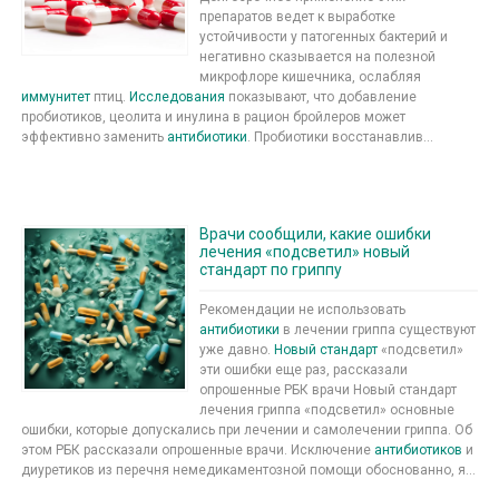
препаратов ведет к выработке
устойчивости у патогенных бактерий и
негативно сказывается на полезной
микрофлоре кишечника, ослабляя
иммунитет
птиц.
Исследования
показывают, что добавление
пробиотиков, цеолита и инулина в рацион бройлеров может
эффективно заменить
антибиотики
. Пробиотики восстанавлив...
Врачи сообщили, какие ошибки
лечения «подсветил» новый
стандарт по гриппу
Рекомендации не использовать
антибиотики
в лечении гриппа существуют
уже давно.
Новый стандарт
«подсветил»
эти ошибки еще раз, рассказали
опрошенные РБК врачи Новый стандарт
лечения гриппа «подсветил» основные
ошибки, которые допускались при лечении и самолечении гриппа. Об
этом РБК рассказали опрошенные врачи. Исключение
антибиотиков
и
диуретиков из перечня немедикаментозной помощи обоснованно, я...