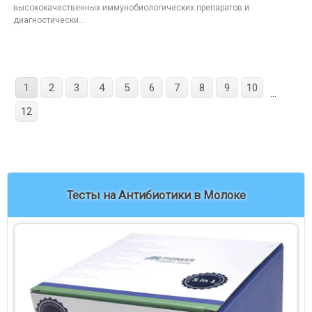
высококачественных иммунобиологических препаратов и
диагностически...
1
2
3
4
5
6
7
8
9
10
...
12
Тесты на Антибиотики в Молоке