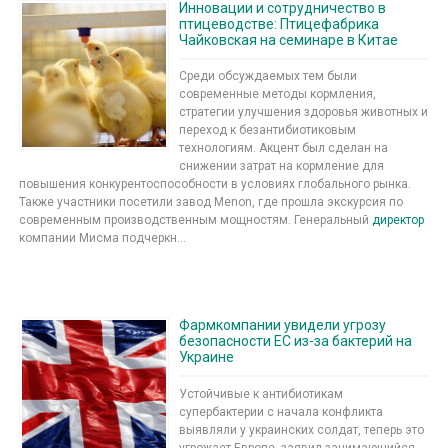
Инновации и сотрудничество в
птицеводстве: Птицефабрика
Чайковская на семинаре в Китае
Среди обсуждаемых тем были
современные методы кормления,
стратегии улучшения здоровья животных и
переход к безантибиотиковым
технологиям. Акцент был сделан на
снижении затрат на кормление для
повышения конкурентоспособности в условиях глобального рынка.
Также участники посетили завод Menon, где прошла экскурсия по
современным производственным мощностям. Генеральный
директор
компании Мисма подчеркн...
Фармкомпании увидели угрозу
безопасности ЕС из-за бактерий на
Украине
Устойчивые к антибиотикам
супербактерии с начала конфликта
выявляли у украинских солдат, теперь это
угрожает Европе, заявил занимающийся