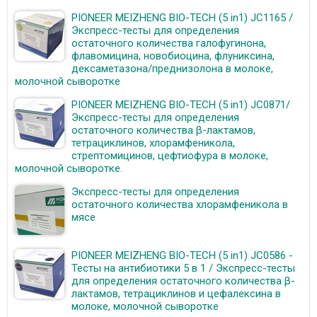
PIONEER MEIZHENG BIO-TECH (5 in1) JC1165 /
Экспресс-тесты для определения
остаточного количества галофугинона,
флавомицина, новобиоцина, флуниксина,
дексаметазона/преднизолона в молоке,
молочной сыворотке
PIONEER MEIZHENG BIO-TECH (5 in1) JC0871/
Экспресс-тесты для определения
остаточного количества β-лактамов,
тетрациклинов, хлорамфеникола,
стрептомицинов, цефтиофура в молоке,
молочной сыворотке.
Экспресс-тесты для определения
остаточного количества хлорамфеникола в
мясе
PIONEER MEIZHENG BIO-TECH (5 in1) JC0586 -
Тесты на антибиотики 5 в 1 / Экспресс-тесты
для определения остаточного количества β-
лактамов, тетрациклинов и цефалексина в
молоке, молочной сыворотке