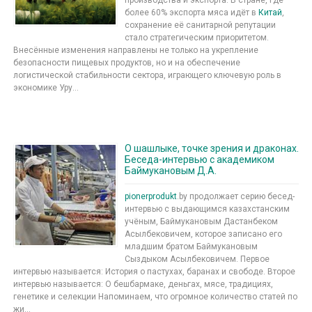
производства и экспорта. В стране, где
более 60% экспорта мяса идёт в
Китай
,
сохранение её санитарной репутации
стало стратегическим приоритетом.
Внесённые изменения направлены не только на укрепление
безопасности пищевых продуктов, но и на обеспечение
логистической стабильности сектора, играющего ключевую роль в
экономике Уру...
О шашлыке, точке зрения и драконах.
Беседа-интервью с академиком
Баймукановым Д.А.
pionerprodukt
.by продолжает серию бесед-
интервью с выдающимся казахстанским
учёным, Баймукановым Дастанбеком
Асылбековичем, которое записано его
младшим братом Баймукановым
Сыздыком Асылбековичем. Первое
интервью называется: История о пастухах, баранах и свободе. Второе
интервью называется: О бешбармаке, деньгах, мясе, традициях,
генетике и селекции Напоминаем, что огромное количество статей по
жи...