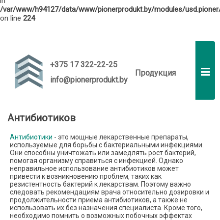
in
/var/www/h94127/data/www/pionerprodukt.by/modules/usd.pioner/
on line
224
info@pionerprodukt.by
RU
EN
+375 17 322-22-25
Продукция
info@pionerprodukt.by
Антибиотиков
Антибиотики
- это мощные лекарственные препараты,
используемые для борьбы с бактериальными инфекциями.
Они способны уничтожать или замедлять рост бактерий,
помогая организму справиться с инфекцией. Однако
неправильное использование антибиотиков может
привести к возникновению проблем, таких как
резистентность бактерий к лекарствам. Поэтому важно
следовать рекомендациям врача относительно дозировки и
продолжительности приема антибиотиков, а также не
использовать их без назначения специалиста. Кроме того,
необходимо помнить о возможных побочных эффектах