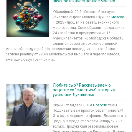
вкусное и качественное молоко
Юбилейный, 20-й областной конкурс
качества сырого молока «Лучшее
молоко
– 2025» прошёл на базе Шекснинского
маслозавода. Свои образцы представили
24 хозяйства и предприятия из 16
муниципалитетов. «Вологодская область
славится своей высококачественной
молочной продукцией. На протяжении последних лет хозяйства
региона реализуют 99,4% молока-сырья высшего и первого класса,
ежегодно берут Гран-при и з...
Любите сыр? Рассказываем о
рецепте со "счастьем", которым
удивляли Лукашенко
Скриншот видео БЕЛТА
Новости
темы
Подсказать вам простой рецепт счастья?
Это сыр с черным трюфелем. Делают его в
Гродно, а продают по всей Беларуси и не
только. Продукт был разрекламирован
благодаря Александру Лукашенко. В марте