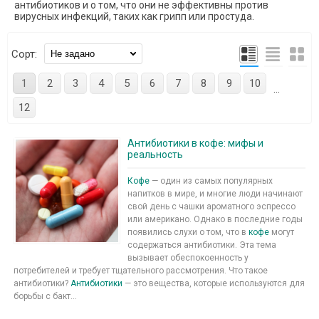
антибиотиков и о том, что они не эффективны против
вирусных инфекций, таких как грипп или простуда.
Сорт:
1
2
3
4
5
6
7
8
9
10
...
12
Антибиотики в кофе: мифы и
реальность
Кофе
— один из самых популярных
напитков в мире, и многие люди начинают
свой день с чашки ароматного эспрессо
или американо. Однако в последние годы
появились слухи о том, что в
кофе
могут
содержаться антибиотики. Эта тема
вызывает обеспокоенность у
потребителей и требует тщательного рассмотрения. Что такое
антибиотики?
Антибиотики
— это вещества, которые используются для
борьбы с бакт...