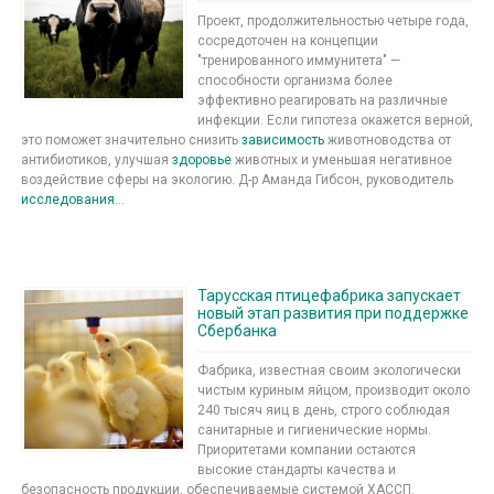
Проект, продолжительностью четыре года,
сосредоточен на концепции
"тренированного иммунитета" —
способности организма более
эффективно реагировать на различные
инфекции. Если гипотеза окажется верной,
это поможет значительно снизить
зависимость
животноводства от
антибиотиков, улучшая
здоровье
животных и уменьшая негативное
воздействие сферы на экологию. Д-р Аманда Гибсон, руководитель
исследования
...
Тарусская птицефабрика запускает
новый этап развития при поддержке
Сбербанка
Фабрика, известная своим экологически
чистым куриным яйцом, производит около
240 тысяч яиц в день, строго соблюдая
санитарные и гигиенические нормы.
Приоритетами компании остаются
высокие стандарты качества и
безопасность продукции, обеспечиваемые системой ХАССП.