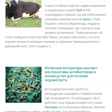
4 августа Министерство здравоохранения
и социальных служб
США
(HHS)
подтвердило первый случай заболевания
человека миазом мясной
мухи
в США.
Пациент, житель Мэриленда, недавно
посетил Сальвадор, где чума всё ещё
активно вспыхивает. Первоначально об
этом сообщило агентство BBC News, которое объяснило, что этот
паразит питается живыми тканями и поражает преимущественно
домашний скот, хотя в редких с...
Испанские ветеринары изучают
альтернативы антибиотикам в
коневодстве для лечения
эндометрита
Исследовательская группа по
репродукции лошадей и сперматологии
при Университете Эстремадуры ( UEx )
работает над определением того, какие
бактерии
естественным образом обитают
в матке здоровых кобыл, чтобы понять, как эта микробиота