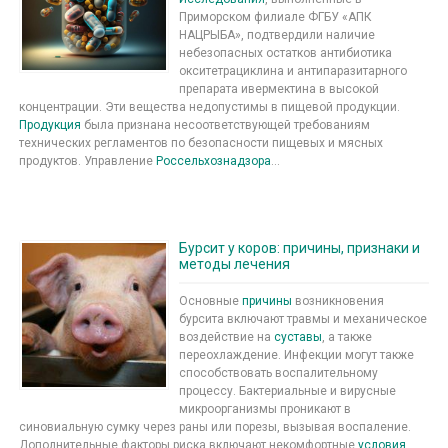
Приморском филиале ФГБУ «АПК
НАЦРЫБА», подтвердили наличие
небезопасных остатков антибиотика
окситетрациклина и антипаразитарного
препарата ивермектина в высокой
концентрации. Эти вещества недопустимы в пищевой продукции.
Продукция
была признана несоответствующей требованиям
технических регламентов по безопасности пищевых и мясных
продуктов. Управление
Россельхознадзора
...
Бурсит у коров: причины, признаки и
методы лечения
Основные
причины
возникновения
бурсита включают травмы и механическое
воздействие на
суставы
, а также
переохлаждение. Инфекции могут также
способствовать воспалительному
процессу. Бактериальные и вирусные
микроорганизмы проникают в
синовиальную сумку через раны или порезы, вызывая воспаление.
Дополнительные факторы риска включают некомфортные
условия