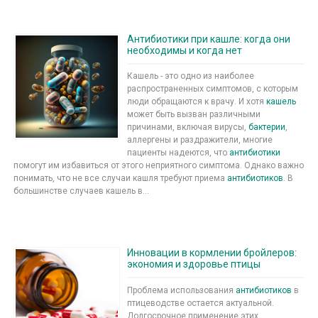
Антибиотики при кашле: когда они
необходимы и когда нет
Кашель - это одно из наиболее
распространенных симптомов, с которым
люди обращаются к врачу. И хотя
кашель
может быть вызван различными
причинами, включая вирусы,
бактерии
,
аллергены и раздражители, многие
пациенты надеются, что
антибиотики
помогут им избавиться от этого неприятного симптома. Однако важно
понимать, что не все случаи кашля требуют приема
антибиотиков
. В
большинстве случаев кашель в...
Инновации в кормлении бройлеров:
экономия и здоровье птицы
Проблема использования
антибиотиков
в
птицеводстве остается актуальной.
Долгосрочное применение этих