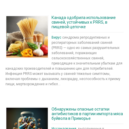
Канада одобрила использование
свиней, устойчивых к PRRS, в
пищевой цепочке
Вирус
синдрома репродуктивных и
респираторных заболеваний свиней
(PRRS) — одно из самых разрушительных
заболеваний, поражающих
сельскохозяйственных свиней,
приводящее к значительным убыткам для
канадских производителей и повышению цен для потребителей.
Инфекция PRRS может вызывать у свиней тяжелые симптомы,
включая проблемы с дыханием, лихорадку, неспособность к приему
пищи, мертворождение и гибел...
Обнаружены опасные остатки
антибиотиков в партии импорта мяса
буйвола в Приморье
Исследования
, выполненные в