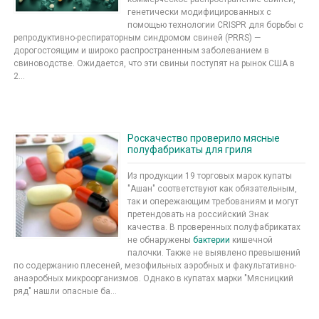
генетически модифицированных с
помощью технологии CRISPR для борьбы с
репродуктивно-респираторным синдромом свиней (PRRS) —
дорогостоящим и широко распространенным заболеванием в
свиноводстве. Ожидается, что эти свиньи поступят на рынок США в
2...
Роскачество проверило мясные
полуфабрикаты для гриля
Из продукции 19 торговых марок купаты
"Ашан" соответствуют как обязательным,
так и опережающим требованиям и могут
претендовать на российский Знак
качества. В проверенных полуфабрикатах
не обнаружены
бактерии
кишечной
палочки. Также не выявлено превышений
по содержанию плесеней, мезофильных аэробных и факультативно-
анаэробных микроорганизмов. Однако в купатах марки "Мясницкий
ряд" нашли опасные ба...