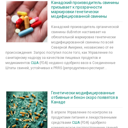
Канадский производитель свинины
призывает к прозрачности
маркировки генетически
модифицированной свинины
Канадский производитель органической
свинины duBreton настаивает на
обязательной маркировке генетически
модифицированной свинины по всей
Северной Америке, независимо от ее
происхождения. Запрос поступил после того, как Управление по
санитарному надзору за качеством пищевых продуктов и
медикаментов
США
(FDA) недавно одобрило ввоз в Соединенные
Штаты свиней, устойчивых к PRRS (репродуктивно-респират...
Генетически модифицированные
отбивные и бекон скоро появятся в
Канаде
В апреле Управление по контролю за
продуктами питания и лекарственными
средствами
США
(FDA) одобрило
коммерческое распространение свиней,