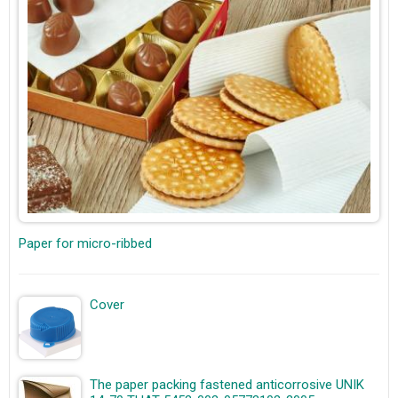
Paper for micro-ribbed
Cover
The paper packing fastened anticorrosive UNIK