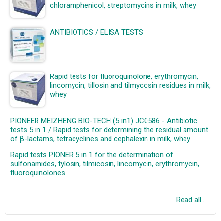
chloramphenicol, streptomycins in milk, whey
ANTIBIOTICS / ELISA TESTS
Rapid tests for fluoroquinolone, erythromycin,
lincomycin, tillosin and tilmycosin residues in milk,
whey
PIONEER MEIZHENG BIO-TECH (5 in1) JC0586 - Antibiotic
tests 5 in 1 / Rapid tests for determining the residual amount
of β-lactams, tetracyclines and cephalexin in milk, whey
Rapid tests PIONER 5 in 1 for the determination of
sulfonamides, tylosin, tilmicosin, lincomycin, erythromycin,
fluoroquinolones
Read all...