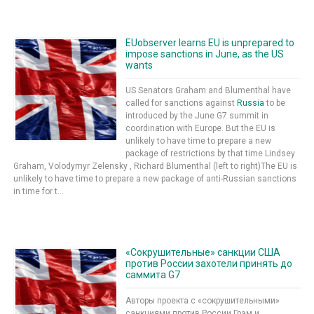
EUobserver learns EU is unprepared to
impose sanctions in June, as the US
wants
US Senators Graham and Blumenthal have
called for sanctions against
Russia
to be
introduced by the June G7 summit in
coordination with Europe. But the EU is
unlikely to have time to prepare a new
package of restrictions by that time Lindsey
Graham, Volodymyr Zelensky , Richard Blumenthal (left to right)The EU is
unlikely to have time to prepare a new package of anti-Russian sanctions
in time for t...
«Сокрушительные» санкции США
против России захотели принять до
саммита G7
Авторы проекта с «сокрушительными»
санкциями против России Грэм и