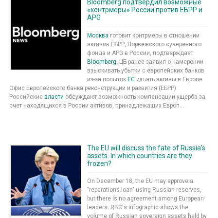
Bloomberg подтвердил возможные
«контрмеры» России против ЕБРР и
APG
Москва
готовит контрмеры в отношении
активов ЕБРР, Норвежского суверенного
фонда и APG в России, подтверждает
Bloomberg
. ЦБ ранее заявил о намерении
взыскивать убытки с европейских банков
из-за попыток
ЕС
изъять активы в Европе
Офис Европейского банка реконструкции и развития (ЕБРР)
Российские
власти
обсуждают возможность компенсации ущерба за
счет находящихся в России активов, принадлежащих Европ...
The EU will discuss the fate of Russia's
assets. In which countries are they
frozen?
On December 18, the EU may approve a
"reparations loan" using Russian reserves,
but there is no agreement among European
leaders. RBC's infographic shows the
volume of Russian sovereign assets held by