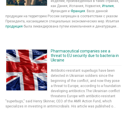
изделий, произведенных в таких странах,
как Дания, Испания, Норвегия,
Италия
,
Ирландия и
Франция
. Ввоз данной
продукции на территорию России запрещен в соответствии с указом
Президента, касающимся специальных экономических мер. Изъятая
продукция
была ликвидирована путем измельчения и денатурации...
Pharmaceutical companies see a
threat to EU security due to bacteria in
Ukraine
Antibiotic-resistant superbugs have been
detected in Ukrainian soldiers since the
beginning of the conflict, and now they pose
a threat to Europe, according to a foundation
developing antibiotics.The Ukrainian conflict
threatens Europe with antibiotic-resistant
"superbugs," said Henry Skinner, CEO of the AMR Action Fund, which
specializes in investing in antimicrobials. His article was published o...