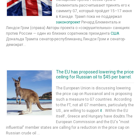
Блюменталь рассчитывают принять его к
саммиту G7, который пройдет 15–17 июня
в Канаде. Трамп пока не поддержал
законопроект
Ричард Блюменталь и
Линдси Грэм (справа) Авторы проекта о «сокрушительных» санкциях
против России — один из близких соратников президента
США
Дональда Трампа сенатор-республиканец Линдси Грэм и сенатор-
демократ...
The EU has proposed lowering the price
ceiling for Russian oil to $45 per barrel.
The European Union is discussing lowering
the price cap on Russianoil and is proposing
such a measure to G7 countries. According
to the FT, not all G7 members, particularly the
US , are willing to support
it
. Within the EU
itself , Greece and Hungary have doubts.The
European Commission and the EU's "most
influential" member states are calling for a reduction in the price cap on
Russian crude oil ...