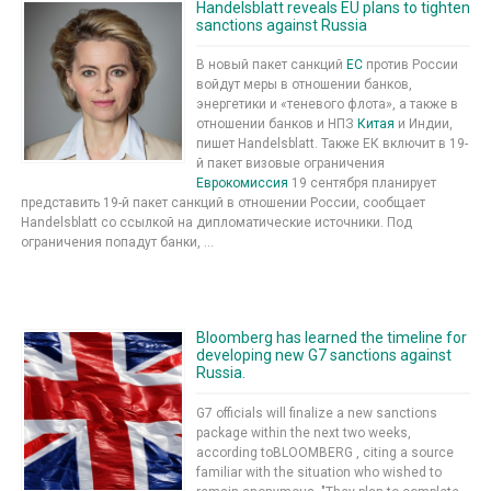
Handelsblatt reveals EU plans to tighten
sanctions against Russia
В новый пакет санкций
ЕС
против России
войдут меры в отношении банков,
энергетики и «теневого флота», а также в
отношении банков и НПЗ
Китая
и Индии,
пишет Handelsblatt. Также ЕК включит в 19-
й пакет визовые ограничения
Еврокомиссия
19 сентября планирует
представить 19-й пакет санкций в отношении России, сообщает
Handelsblatt со ссылкой на дипломатические источники. Под
ограничения попадут банки, ...
Bloomberg has learned the timeline for
developing new G7 sanctions against
Russia.
G7 officials will finalize a new sanctions
package within the next two weeks,
according toBLOOMBERG , citing a source
familiar with the situation who wished to