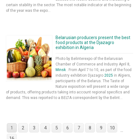
certain stability in the sector. The most notable indicator at the beginning
of the year was the expo...
Belarusian producers present the best
food products at the Djazagro
exhibition in Algeria
Photo by Belinterexpo of the Belarusian
Chamber of Commerce and Industry April 8,
Minsk
. From April 7 to 10, as part of the food
industry exhibition Djazagro
2025
in Algiers,
participants of the Belarus. The Taste of
Nature exposition will present a wide range
of products, offering products taking into account regional specifics and
demand. This was reported to a BELTA correspondent by the Belint...
1
2
3
4
5
6
7
8
9
10
...
16