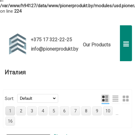
in
/var/www/h94127/data/www/pionerprodukt.by/modules/usd.pioner/
on line
224
info@pionerprodukt.by
RU
EN
+375 17 322-22-25
Our Products
info@pionerprodukt.by
Италия
Sort:
1
2
3
4
5
6
7
8
9
10
...
16