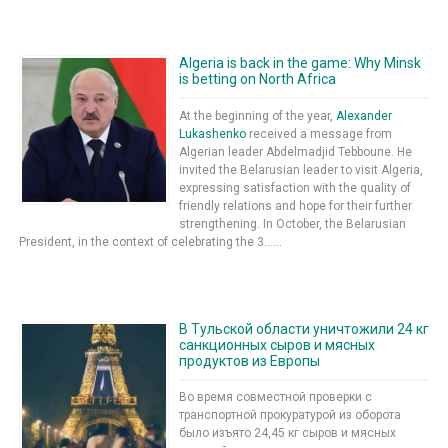
Algeria is back in the game: Why Minsk
is betting on North Africa
At the beginning of the year,
Alexander
Lukashenko
received a message from
Algerian leader Abdelmadjid Tebboune. He
invited the Belarusian leader to visit Algeria,
expressing satisfaction with the quality of
friendly relations and hope for their further
strengthening. In October, the Belarusian
President, in the context of celebrating the 3......
В Тульской области уничтожили 24 кг
санкционных сыров и мясных
продуктов из Европы
Во время совместной проверки с
транспортной прокуратурой из оборота
было изъято 24,45 кг сыров и мясных