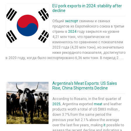
EU pork exports in 2024: stability after
decline
Общий
экспорт
свинины и свиных
продуктов из Европейского союза в третьи
страны в
2024
году закрылся на уровне
4,21 млн тонн, что практически не
изменилось по сравнению с показателем
2023 года (4,20 млн тонн), но значительно
ниже рекордного показателя, достигнутого
в 2020 году, когда было экспортировано 6,36 млн тонн. В период 2......
Argentina's Meat Exports: US Sales
Rise, China Shipments Decline
According to Rosario, in the first quarter of
2025
, Argentina exported
meat
and leather
products worth a total of US $883 million ,
down 3.7% from the same period the
previous year but 2.1% above the average
over the last five years, making
it
possible to
assess the recent decline and indicating a